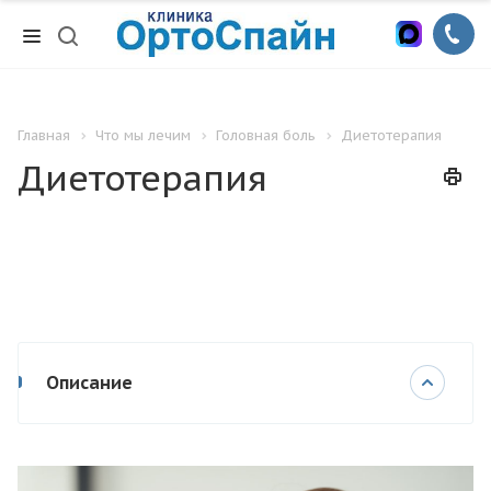
Главная
Что мы лечим
Головная боль
Диетотерапия
Диетотерапия
Описание