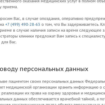
чественного оказания медицинских услуг в полном объ
у приема.
просим Ваc, в случае опоздания, оперативно предупре
она
+7 (499) 490-28-63
о том, что Вы задерживаетесь. Кл
приеме в случае наличия записи на время следующее з
страторы клиники предложат Вам запись к специалисту
 для Вас.
поводу персональных данных
зыве пациентом своих персональных данных Федеральн
яет медицинской организации хранить информацию о с
х реализации их права на охрану здоровья и медицинс
альных данных обеспечивается врачебной тайной, а по
ющее конституционные права объекта персональных д