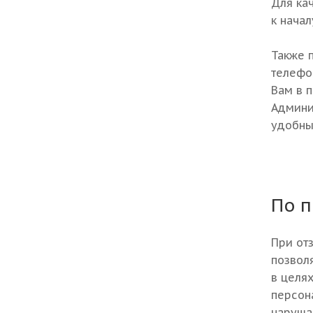
Для ка
к начал
Также 
телеф
Вам в 
Админи
удобны
По 
При от
позвол
в целя
персон
наруша